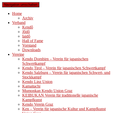
Navigation umschalten
Home
Archiv
Verband
Kendô
Jôdô
Iaidô
Hall of Fame
Vorstand
Downloads
Vereine
Kendo Dornbirn – Verein für japanischen
Schwertkampf
Kendo Tirol – Verein für japanischen Schwertkampf
Kendo Salzburg – Verein für japanischen Schwert- und
Stockkampf
Kendo Linz Union
Kamaitachi
Mumonkan Kendo Union Graz
KEIBUKAN Verein für traditionelle japanische
Kampfkunst
Kendo Verein Graz
Ken – Verein für japanische Kultur und Kampfkunst