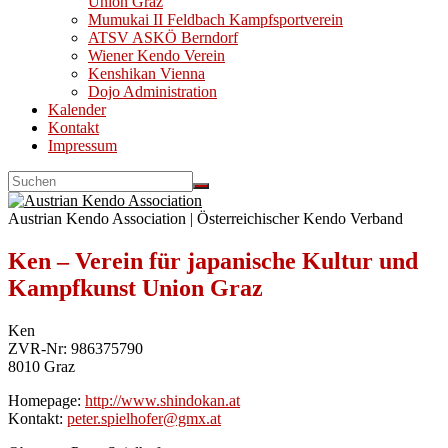
Union Graz
Mumukai II Feldbach Kampfsportverein
ATSV ASKÖ Berndorf
Wiener Kendo Verein
Kenshikan Vienna
Dojo Administration
Kalender
Kontakt
Impressum
Austrian Kendo Association | Österreichischer Kendo Verband
Ken – Verein für japanische Kultur und
Kampfkunst Union Graz
Ken
ZVR-Nr: 986375790
8010 Graz
Homepage:
http://www.shindokan.at
Kontakt:
peter.spielhofer@gmx.at