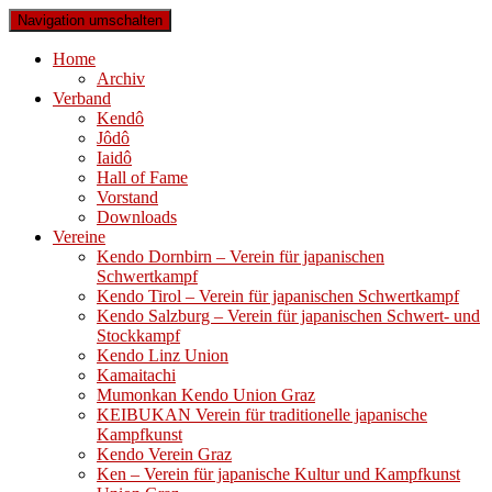
Navigation umschalten
Home
Archiv
Verband
Kendô
Jôdô
Iaidô
Hall of Fame
Vorstand
Downloads
Vereine
Kendo Dornbirn – Verein für japanischen
Schwertkampf
Kendo Tirol – Verein für japanischen Schwertkampf
Kendo Salzburg – Verein für japanischen Schwert- und
Stockkampf
Kendo Linz Union
Kamaitachi
Mumonkan Kendo Union Graz
KEIBUKAN Verein für traditionelle japanische
Kampfkunst
Kendo Verein Graz
Ken – Verein für japanische Kultur und Kampfkunst